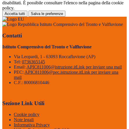
disabilitati. È possibile consultare l'elenco nella pagina della cookie
policy.
Accetta tutti
Salva le preferenze
Istituto Comprensivo del Tronto e Valfluvione
Contatti
Istituto Comprensivo del Tronto e Valfluvione
Via Leopardi, 1 - 63093 Roccafluvione (AP)
Tel:
0736365145
Email:
APIC811006@istruzione.it
Link per inviare una mail
PEC:
APIC811006@pec.istruzione.it
Link per inviare una
mail
C.F.: 80006810446
Sezione Link Utili
Cookie policy
Note legali
Informativa Privacy