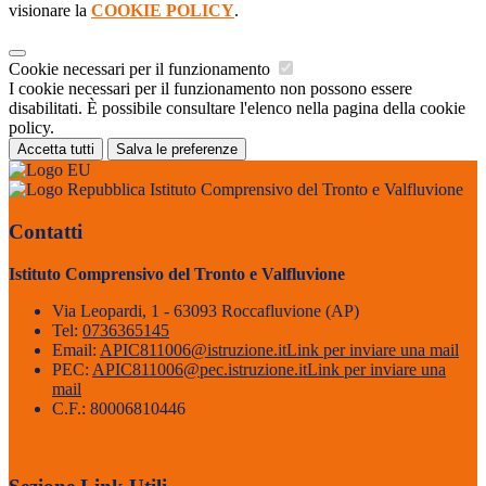
visionare la
COOKIE POLICY
.
Cookie necessari per il funzionamento
I cookie necessari per il funzionamento non possono essere
disabilitati. È possibile consultare l'elenco nella pagina della cookie
policy.
Accetta tutti
Salva le preferenze
Istituto Comprensivo del Tronto e Valfluvione
Contatti
Istituto Comprensivo del Tronto e Valfluvione
Via Leopardi, 1 - 63093 Roccafluvione (AP)
Tel:
0736365145
Email:
APIC811006@istruzione.it
Link per inviare una mail
PEC:
APIC811006@pec.istruzione.it
Link per inviare una
mail
C.F.: 80006810446