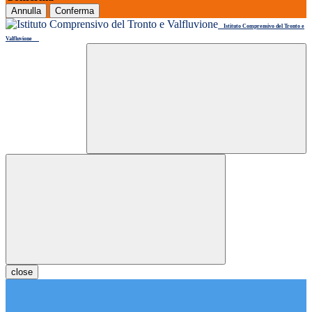
Annulla
Conferma
Istituto Comprensivo del Tronto e
Valfluvione
close