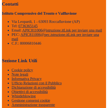
Contatti
Istituto Comprensivo del Tronto e Valfluvione
Via Leopardi, 1 - 63093 Roccafluvione (AP)
Tel:
0736365145
Email:
APIC811006@istruzione.it
Link per inviare una mail
PEC:
APIC811006@pec.istruzione.it
Link per inviare una
mail
C.F.: 80006810446
Sezione Link Utili
Cookie policy
Note legali
Informativa Privacy
Ufficio Relazioni con il Pubblico
Dichiarazione di accessibilità
Obiettivi di accessibilità
Whistleblowing
Gestione consensi cookie
Amministrazione trasparente