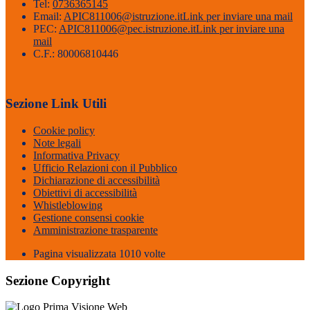
Tel:
0736365145
Email:
APIC811006@istruzione.it
Link per inviare una mail
PEC:
APIC811006@pec.istruzione.it
Link per inviare una
mail
C.F.: 80006810446
Sezione Link Utili
Cookie policy
Note legali
Informativa Privacy
Ufficio Relazioni con il Pubblico
Dichiarazione di accessibilità
Obiettivi di accessibilità
Whistleblowing
Gestione consensi cookie
Amministrazione trasparente
Pagina visualizzata
1010
volte
Sezione Copyright