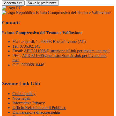
Accetta tutti
Salva le preferenze
Istituto Comprensivo del Tronto e Valfluvione
Contatti
Istituto Comprensivo del Tronto e Valfluvione
Via Leopardi, 1 - 63093 Roccafluvione (AP)
Tel:
0736365145
Email:
APIC811006@istruzione.it
Link per inviare una mail
PEC:
APIC811006@pec.istruzione.it
Link per inviare una
mail
C.F.: 80006810446
Sezione Link Utili
Cookie policy
Note legali
Informativa Privacy
Ufficio Relazioni con il Pubblico
Dichiarazione di accessibilità