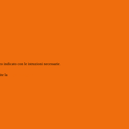
o indicato con le istruzioni necessarie.
ite la
Login Spaggiari