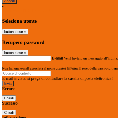
-
Entra con SPID
Entra con CIE
Seleziona utente
button close
×
Recupero password
button close
×
E-mail
Verrà inviato un messaggio all'indirizz
Non hai una e-mail associata al nome utente? Effettua il reset della password tram
E-mail inviata, si prega di controllare la casella di posta elettronica!
Errore
Chiudi
Successo
Chiudi
Informazione