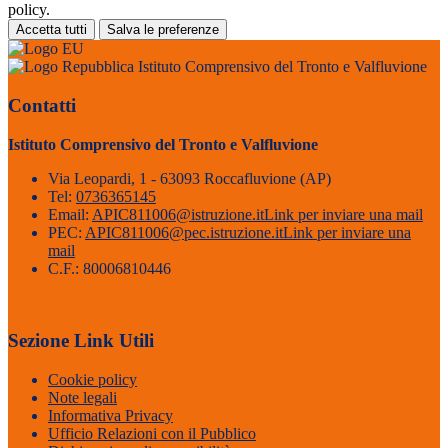
policy.
Accetta tutti
Salva le preferenze
Istituto Comprensivo del Tronto e Valfluvione
Contatti
Istituto Comprensivo del Tronto e Valfluvione
Via Leopardi, 1 - 63093 Roccafluvione (AP)
Tel:
0736365145
Email:
APIC811006@istruzione.it
Link per inviare una mail
PEC:
APIC811006@pec.istruzione.it
Link per inviare una
mail
C.F.: 80006810446
Sezione Link Utili
Cookie policy
Note legali
Informativa Privacy
Ufficio Relazioni con il Pubblico