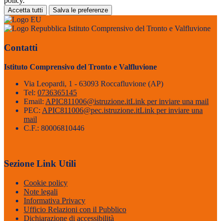
policy.
Accetta tutti
Salva le preferenze
Istituto Comprensivo del Tronto e Valfluvione
Contatti
Istituto Comprensivo del Tronto e Valfluvione
Via Leopardi, 1 - 63093 Roccafluvione (AP)
Tel:
0736365145
Email:
APIC811006@istruzione.it
Link per inviare una mail
PEC:
APIC811006@pec.istruzione.it
Link per inviare una
mail
C.F.: 80006810446
Sezione Link Utili
Cookie policy
Note legali
Informativa Privacy
Ufficio Relazioni con il Pubblico
Dichiarazione di accessibilità