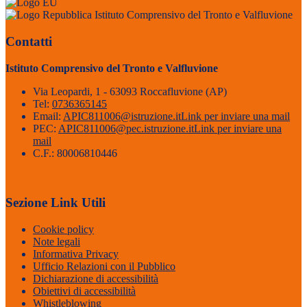
Istituto Comprensivo del Tronto e Valfluvione
Contatti
Istituto Comprensivo del Tronto e Valfluvione
Via Leopardi, 1 - 63093 Roccafluvione (AP)
Tel:
0736365145
Email:
APIC811006@istruzione.it
Link per inviare una mail
PEC:
APIC811006@pec.istruzione.it
Link per inviare una
mail
C.F.: 80006810446
Sezione Link Utili
Cookie policy
Note legali
Informativa Privacy
Ufficio Relazioni con il Pubblico
Dichiarazione di accessibilità
Obiettivi di accessibilità
Whistleblowing