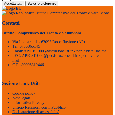
Accetta tutti
Salva le preferenze
Istituto Comprensivo del Tronto e Valfluvione
Contatti
Istituto Comprensivo del Tronto e Valfluvione
Via Leopardi, 1 - 63093 Roccafluvione (AP)
Tel:
0736365145
Email:
APIC811006@istruzione.it
Link per inviare una mail
PEC:
APIC811006@pec.istruzione.it
Link per inviare una
mail
C.F.: 80006810446
Sezione Link Utili
Cookie policy
Note legali
Informativa Privacy
Ufficio Relazioni con il Pubblico
Dichiarazione di accessibilità