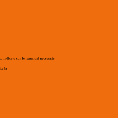
o indicato con le istruzioni necessarie.
ite la
Login Spaggiari