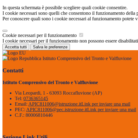
In questa schermata è possibile scegliere quali cookie consentire.
I cookie necessari sono quelli che consentono il funzionamento della pi
Per conoscere quali sono i cookie necessari al funzionamento potete v
Cookie necessari per il funzionamento
I cookie necessari per il funzionamento non possono essere disabilitati.
Accetta tutti
Salva le preferenze
Istituto Comprensivo del Tronto e Valfluvione
Contatti
Istituto Comprensivo del Tronto e Valfluvione
Via Leopardi, 1 - 63093 Roccafluvione (AP)
Tel:
0736365145
Email:
APIC811006@istruzione.it
Link per inviare una mail
PEC:
APIC811006@pec.istruzione.it
Link per inviare una mail
C.F.: 80006810446
Sezione Link Utili