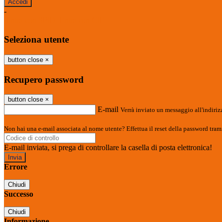
-
Entra con SPID
Entra con CIE
Seleziona utente
button close
×
Recupero password
button close
×
E-mail
Verrà inviato un messaggio all'indirizz
Non hai una e-mail associata al nome utente? Effettua il reset della password tram
E-mail inviata, si prega di controllare la casella di posta elettronica!
Errore
Chiudi
Successo
Chiudi
Informazione