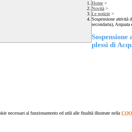
Home
>
Novità
>
Le notizie
>
Sospensione attività 
secondaria), Arquata
Sospensione a
plessi di Acq
kie necessari al funzionamento ed utili alle finalità illustrate nella
COO