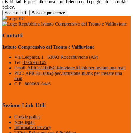
disabilitati. È possibile consultare l'elenco nella pagina della cookie
policy.
Accetta tutti
Salva le preferenze
Istituto Comprensivo del Tronto e Valfluvione
Contatti
Istituto Comprensivo del Tronto e Valfluvione
Via Leopardi, 1 - 63093 Roccafluvione (AP)
Tel:
0736365145
Email:
APIC811006@istruzione.it
Link per inviare una mail
PEC:
APIC811006@pec.istruzione.it
Link per inviare una
mail
C.F.: 80006810446
Sezione Link Utili
Cookie policy
Note legali
Informativa Privacy
Ufficio Relazioni con il Pubblico