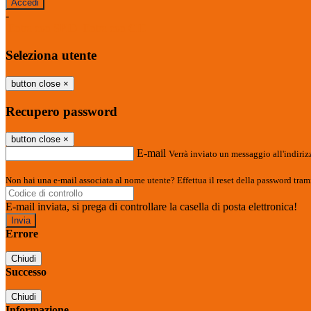
-
Entra con SPID
Entra con CIE
Seleziona utente
button close
×
Recupero password
button close
×
E-mail
Verrà inviato un messaggio all'indirizz
Non hai una e-mail associata al nome utente? Effettua il reset della password tram
E-mail inviata, si prega di controllare la casella di posta elettronica!
Errore
Chiudi
Successo
Chiudi
Informazione