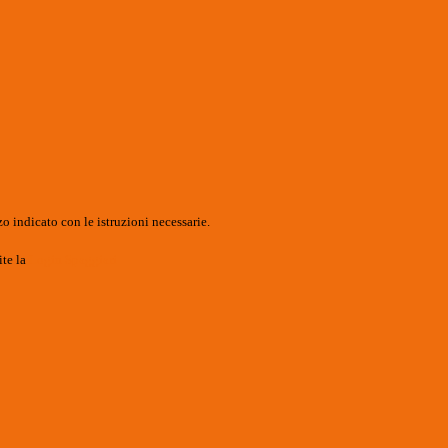
o indicato con le istruzioni necessarie.
ite la
Login Spaggiari