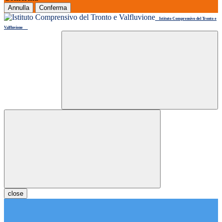
Annulla
Conferma
Istituto Comprensivo del Tronto e
Valfluvione
close