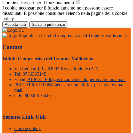
Cookie necessari per il funzionamento
I cookie necessari per il funzionamento non possono essere
disabilitati. È possibile consultare l'elenco nella pagina della cookie
policy.
Accetta tutti
Salva le preferenze
Istituto Comprensivo del Tronto e Valfluvione
Contatti
Istituto Comprensivo del Tronto e Valfluvione
Via Leopardi, 1 - 63093 Roccafluvione (AP)
Tel:
0736365145
Email:
APIC811006@istruzione.it
Link per inviare una mail
PEC:
APIC811006@pec.istruzione.it
Link per inviare una
mail
C.F.: 80006810446
Sezione Link Utili
Cookie policy