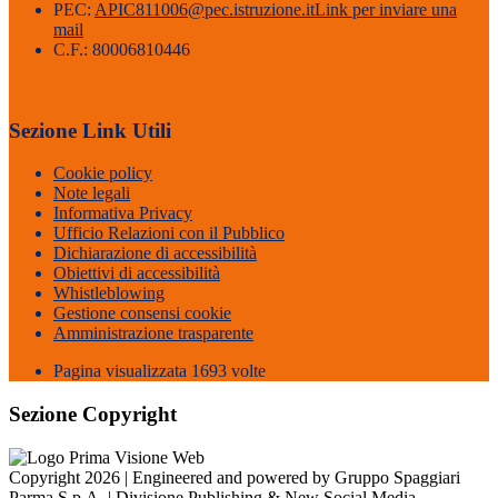
PEC:
APIC811006@pec.istruzione.it
Link per inviare una
mail
C.F.: 80006810446
Sezione Link Utili
Cookie policy
Note legali
Informativa Privacy
Ufficio Relazioni con il Pubblico
Dichiarazione di accessibilità
Obiettivi di accessibilità
Whistleblowing
Gestione consensi cookie
Amministrazione trasparente
Pagina visualizzata
1693
volte
Sezione Copyright
Copyright 2026 | Engineered and powered by Gruppo Spaggiari
Parma S.p.A. | Divisione Publishing & New Social Media