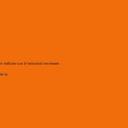
o indicato con le istruzioni necessarie.
ite la
Login Spaggiari