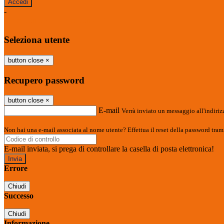
-
Entra con SPID
Entra con CIE
Seleziona utente
button close
×
Recupero password
button close
×
E-mail
Verrà inviato un messaggio all'indirizz
Non hai una e-mail associata al nome utente? Effettua il reset della password tram
E-mail inviata, si prega di controllare la casella di posta elettronica!
Errore
Chiudi
Successo
Chiudi
Informazione