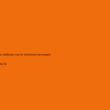
o indicato con le istruzioni necessarie.
ite la
Login Spaggiari