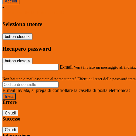
-
Entra con SPID
Entra con CIE
Seleziona utente
button close
×
Recupero password
button close
×
E-mail
Verrà inviato un messaggio all'indirizz
Non hai una e-mail associata al nome utente? Effettua il reset della password tram
E-mail inviata, si prega di controllare la casella di posta elettronica!
Errore
Chiudi
Successo
Chiudi
Informazione