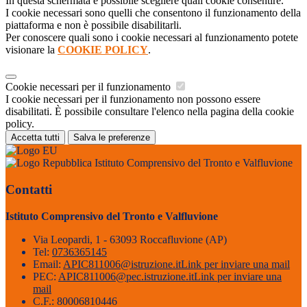
In questa schermata è possibile scegliere quali cookie consentire.
I cookie necessari sono quelli che consentono il funzionamento della
piattaforma e non è possibile disabilitarli.
Per conoscere quali sono i cookie necessari al funzionamento potete
visionare la
COOKIE POLICY
.
Cookie necessari per il funzionamento
I cookie necessari per il funzionamento non possono essere
disabilitati. È possibile consultare l'elenco nella pagina della cookie
policy.
Accetta tutti
Salva le preferenze
Istituto Comprensivo del Tronto e Valfluvione
Contatti
Istituto Comprensivo del Tronto e Valfluvione
Via Leopardi, 1 - 63093 Roccafluvione (AP)
Tel:
0736365145
Email:
APIC811006@istruzione.it
Link per inviare una mail
PEC:
APIC811006@pec.istruzione.it
Link per inviare una
mail
C.F.: 80006810446