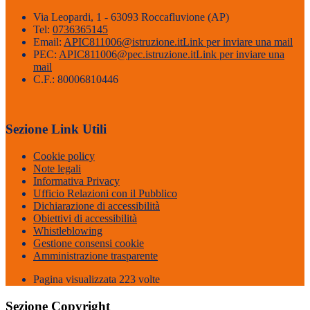
Via Leopardi, 1 - 63093 Roccafluvione (AP)
Tel:
0736365145
Email:
APIC811006@istruzione.it
Link per inviare una mail
PEC:
APIC811006@pec.istruzione.it
Link per inviare una
mail
C.F.: 80006810446
Sezione Link Utili
Cookie policy
Note legali
Informativa Privacy
Ufficio Relazioni con il Pubblico
Dichiarazione di accessibilità
Obiettivi di accessibilità
Whistleblowing
Gestione consensi cookie
Amministrazione trasparente
Pagina visualizzata
223
volte
Sezione Copyright