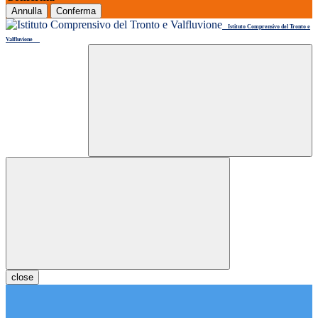
Annulla
Conferma
Istituto Comprensivo del Tronto e
Valfluvione
close