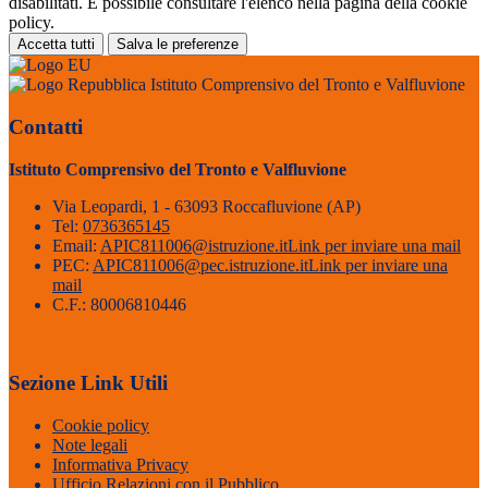
disabilitati. È possibile consultare l'elenco nella pagina della cookie
policy.
Accetta tutti
Salva le preferenze
Istituto Comprensivo del Tronto e Valfluvione
Contatti
Istituto Comprensivo del Tronto e Valfluvione
Via Leopardi, 1 - 63093 Roccafluvione (AP)
Tel:
0736365145
Email:
APIC811006@istruzione.it
Link per inviare una mail
PEC:
APIC811006@pec.istruzione.it
Link per inviare una
mail
C.F.: 80006810446
Sezione Link Utili
Cookie policy
Note legali
Informativa Privacy
Ufficio Relazioni con il Pubblico