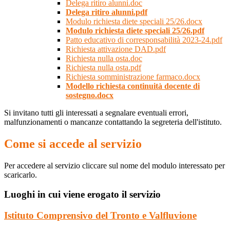
Delega ritiro alunni.doc
Delega ritiro alunni.pdf
Modulo richiesta diete speciali 25/26.docx
Modulo richiesta diete speciali 25/26.pdf
Patto educativo di corresponsabilità 2023-24.pdf
Richiesta attivazione DAD.pdf
Richiesta nulla osta.doc
Richiesta nulla osta.pdf
Richiesta somministrazione farmaco.docx
Modello richiesta continuità docente di
sostegno.docx
Si invitano tutti gli interessati a segnalare eventuali errori,
malfunzionamenti o mancanze contattando la segreteria dell'istituto.
Come si accede al servizio
Per accedere al servizio cliccare sul nome del modulo interessato per
scaricarlo.
Luoghi in cui viene erogato il servizio
Istituto Comprensivo del Tronto e Valfluvione