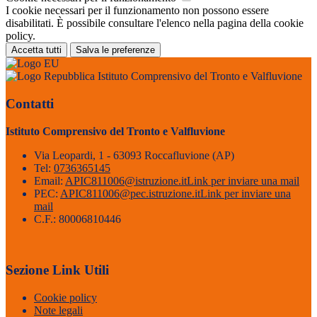
I cookie necessari per il funzionamento non possono essere
disabilitati. È possibile consultare l'elenco nella pagina della cookie
policy.
Accetta tutti
Salva le preferenze
Istituto Comprensivo del Tronto e Valfluvione
Contatti
Istituto Comprensivo del Tronto e Valfluvione
Via Leopardi, 1 - 63093 Roccafluvione (AP)
Tel:
0736365145
Email:
APIC811006@istruzione.it
Link per inviare una mail
PEC:
APIC811006@pec.istruzione.it
Link per inviare una
mail
C.F.: 80006810446
Sezione Link Utili
Cookie policy
Note legali