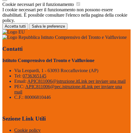
Cookie necessari per il funzionamento
I cookie necessari per il funzionamento non possono essere
disabilitati. È possibile consultare l'elenco nella pagina della cookie
policy.
Accetta tutti
Salva le preferenze
Istituto Comprensivo del Tronto e Valfluvione
Contatti
Istituto Comprensivo del Tronto e Valfluvione
Via Leopardi, 1 - 63093 Roccafluvione (AP)
Tel:
0736365145
Email:
APIC811006@istruzione.it
Link per inviare una mail
PEC:
APIC811006@pec.istruzione.it
Link per inviare una
mail
C.F.: 80006810446
Sezione Link Utili
Cookie policy