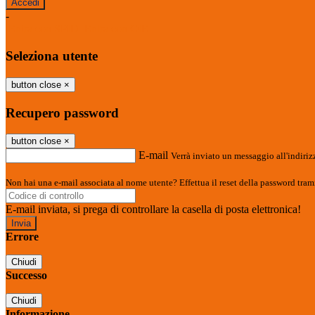
-
Entra con SPID
Entra con CIE
Seleziona utente
button close
×
Recupero password
button close
×
E-mail
Verrà inviato un messaggio all'indirizz
Non hai una e-mail associata al nome utente? Effettua il reset della password tram
E-mail inviata, si prega di controllare la casella di posta elettronica!
Errore
Chiudi
Successo
Chiudi
Informazione