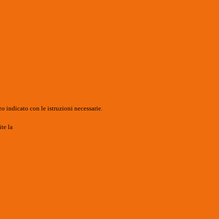
o indicato con le istruzioni necessarie.
ite la
Login Spaggiari