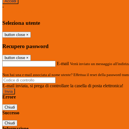
-
Entra con SPID
Entra con CIE
Seleziona utente
button close
×
Recupero password
button close
×
E-mail
Verrà inviato un messaggio all'indirizz
Non hai una e-mail associata al nome utente? Effettua il reset della password tram
E-mail inviata, si prega di controllare la casella di posta elettronica!
Errore
Chiudi
Successo
Chiudi
Informazione