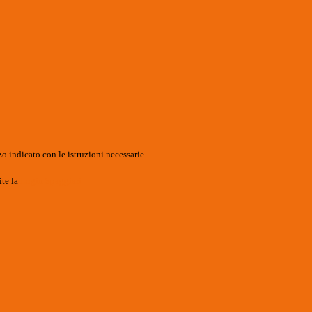
o indicato con le istruzioni necessarie.
ite la
Login Spaggiari