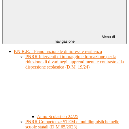
Menu di
navigazione
P.N.R.R. - Piano nazionale di ripresa e resilienza
PNRR Interventi di tutoraggio e formazione per la
riduzione di divari negli apprendimenti e contrasto alla
dispersione scolastica (D.M. 19/24)
Anno Scolastico 24/25
PNRR Competenze STEM e multilinguistiche nelle
scuole statali (D.M.65/2023)