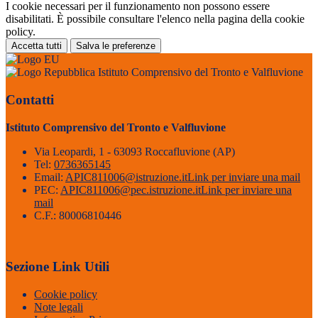
I cookie necessari per il funzionamento non possono essere
disabilitati. È possibile consultare l'elenco nella pagina della cookie
policy.
Accetta tutti
Salva le preferenze
Istituto Comprensivo del Tronto e Valfluvione
Contatti
Istituto Comprensivo del Tronto e Valfluvione
Via Leopardi, 1 - 63093 Roccafluvione (AP)
Tel:
0736365145
Email:
APIC811006@istruzione.it
Link per inviare una mail
PEC:
APIC811006@pec.istruzione.it
Link per inviare una
mail
C.F.: 80006810446
Sezione Link Utili
Cookie policy
Note legali