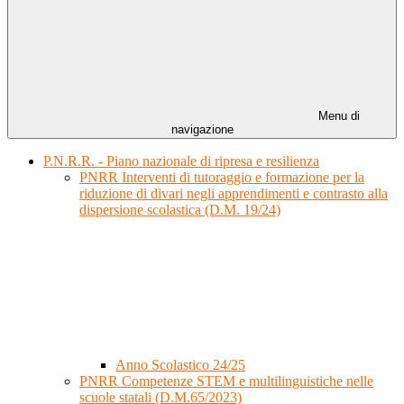
Menu di
navigazione
P.N.R.R. - Piano nazionale di ripresa e resilienza
PNRR Interventi di tutoraggio e formazione per la
riduzione di divari negli apprendimenti e contrasto alla
dispersione scolastica (D.M. 19/24)
Anno Scolastico 24/25
PNRR Competenze STEM e multilinguistiche nelle
scuole statali (D.M.65/2023)