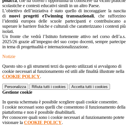
polacca
, che ha offerto l’opportunità di conoscere da vicino pratiche
scolastiche e contesti educativi simili in un altro Paese.
L’obiettivo dell’iniziativa è stato quello di incoraggiare la nascita
di
nuovi progetti eTwinning transnazionali
, che rafforzino
l’identità europea delle scuole partecipanti e contribuiscano a
superare le barriere fisiche e culturali che caratterizzano i contesti più
isolati.
Un fronte che vedrà l’Istituto fortemente attivo nel corso dell’a.s.
2025/26 grazie all’impegno del suo corpo docenti, sempre partecipe
in tema di progettualità e internazionalizzazione.
Notizie
Questo sito o gli strumenti terzi da questo utilizzati si avvalgono di
cookie necessari al funzionamento ed utili alle finalità illustrate nella
COOKIE POLICY
.
Personalizza
Rifiuta tutti
i cookies
Accetta tutti
i cookies
Gestione cookie
In questa schermata è possibile scegliere quali cookie consentire.
I cookie necessari sono quelli che consentono il funzionamento della
piattaforma e non è possibile disabilitarli.
Per conoscere quali sono i cookie necessari al funzionamento potete
visionare la
COOKIE POLICY
.