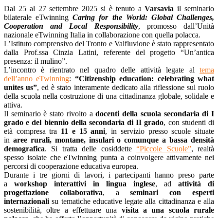
Dal 25 al 27 settembre 2025 si è tenuto a
Varsavia
il seminario
bilaterale eTwinning
Caring for the World: Global Challenges,
Cooperation and Local Responsibility
, promosso dall’Unità
nazionale eTwinning Italia in collaborazione con quella polacca.
L’Istituto comprensivo del Tronto e Valfluvione è stato rappresentato
dalla Prof.ssa Cinzia Latini, referente del progetto “Un’antica
presenza: il mulino”.
L’incontro è rientrato nel quadro delle attività legate al
tema
dell’anno eTwinning
:
“Citizenship education: celebrating what
unites us”
, ed è stato interamente dedicato alla riflessione sul ruolo
della scuola nella costruzione di una cittadinanza globale, solidale e
attiva.
Il seminario è stato rivolto a
docenti della scuola secondaria di I
grado e del biennio della secondaria di II grado
, con studenti di
età compresa tra
11 e 15 anni
, in servizio presso scuole situate
in
aree rurali, montane, insulari o comunque a bassa densità
demografica
. Si tratta delle cosiddette
“Piccole Scuole”
, realtà
spesso isolate che eTwinning punta a coinvolgere attivamente nei
percorsi di cooperazione educativa europea.
Durante i tre giorni di lavori, i partecipanti hanno preso parte
a
workshop interattivi in lingua inglese
, ad
attività di
progettazione collaborativa
, a
seminari con esperti
internazionali
su tematiche educative legate alla cittadinanza e alla
sostenibilità, oltre a effettuare una
visita a una scuola rurale