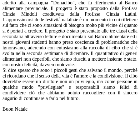
aderito alla campagna "Donacibo", che fa riferimento al Banco
alimentare provinciale. Il progetto è stato proposto dalla Prof.ssa
Cinzia Mindoli coadiuvata dalla Prof.ssa Cinzia Latini.
L'approssimarsi delle festività natalizie è un momento in cui riflettere
sul fatto che ci sono situazioni di bisogno molto più vicine di quanto
si è portati a credere. Il progetto è stato presentato alle tre classi della
secondaria attraverso letture e documentari sul Banco alimentare ed i
nostri giovani studenti hanno preso coscienza di problematiche che
ignoravano, aderendo con entusiasmo alla raccolta di cibo che si è
svolta nella seconda settimana di dicembre. Il quantitativo di generi
alimentari non deperibili che siamo riusciti a mettere insieme è stato,
con nostra felicità, davvero notevole.
Si dice spesso che sono i piccoli gesti che salvano il mondo, perchè
ci ricordano che il senso della vita è l'amore e la condivisione. Il cibo
dovrebbe essere un diritto e non un privilegio, ma come persone in
qualche modo "privilegiate" e responsabili siamo felici di
condividere ciò che abbiamo potuto raccogliere con il sincero
augurio di continuare a farlo nel futuro.
Buon Natale