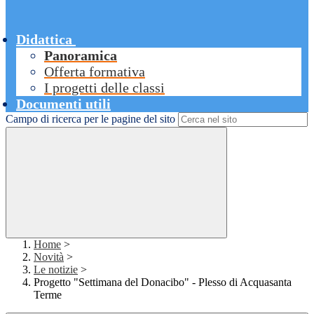
Didattica
Panoramica
Offerta formativa
I progetti delle classi
Documenti utili
Campo di ricerca per le pagine del sito
Home
>
Novità
>
Le notizie
>
Progetto "Settimana del Donacibo" - Plesso di Acquasanta
Terme