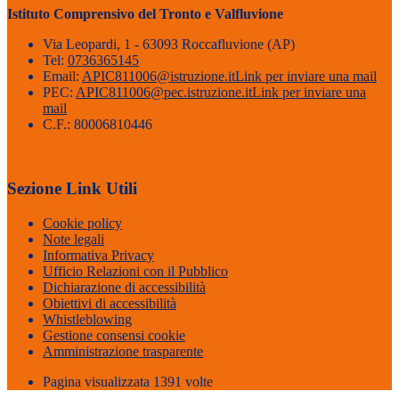
Istituto Comprensivo del Tronto e Valfluvione
Via Leopardi, 1 - 63093 Roccafluvione (AP)
Tel:
0736365145
Email:
APIC811006@istruzione.it
Link per inviare una mail
PEC:
APIC811006@pec.istruzione.it
Link per inviare una
mail
C.F.: 80006810446
Sezione Link Utili
Cookie policy
Note legali
Informativa Privacy
Ufficio Relazioni con il Pubblico
Dichiarazione di accessibilità
Obiettivi di accessibilità
Whistleblowing
Gestione consensi cookie
Amministrazione trasparente
Pagina visualizzata
1391
volte