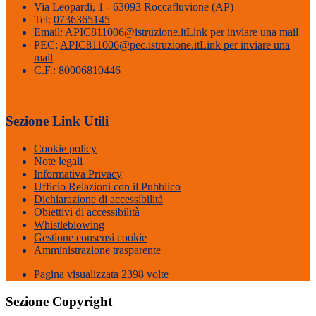
Via Leopardi, 1 - 63093 Roccafluvione (AP)
Tel:
0736365145
Email:
APIC811006@istruzione.it
Link per inviare una mail
PEC:
APIC811006@pec.istruzione.it
Link per inviare una
mail
C.F.: 80006810446
Sezione Link Utili
Cookie policy
Note legali
Informativa Privacy
Ufficio Relazioni con il Pubblico
Dichiarazione di accessibilità
Obiettivi di accessibilità
Whistleblowing
Gestione consensi cookie
Amministrazione trasparente
Pagina visualizzata
2398
volte
Sezione Copyright