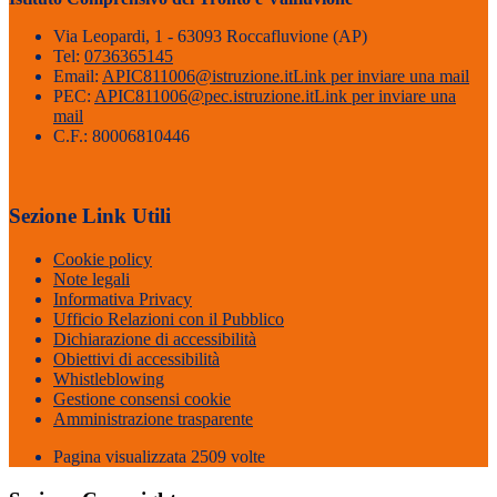
Via Leopardi, 1 - 63093 Roccafluvione (AP)
Tel:
0736365145
Email:
APIC811006@istruzione.it
Link per inviare una mail
PEC:
APIC811006@pec.istruzione.it
Link per inviare una
mail
C.F.: 80006810446
Sezione Link Utili
Cookie policy
Note legali
Informativa Privacy
Ufficio Relazioni con il Pubblico
Dichiarazione di accessibilità
Obiettivi di accessibilità
Whistleblowing
Gestione consensi cookie
Amministrazione trasparente
Pagina visualizzata
2509
volte