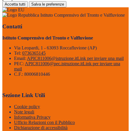
Accetta tutti
Salva le preferenze
Istituto Comprensivo del Tronto e Valfluvione
Contatti
Istituto Comprensivo del Tronto e Valfluvione
Via Leopardi, 1 - 63093 Roccafluvione (AP)
Tel:
0736365145
Email:
APIC811006@istruzione.it
Link per inviare una mail
PEC:
APIC811006@pec.istruzione.it
Link per inviare una
mail
C.F.: 80006810446
Sezione Link Utili
Cookie policy
Note legali
Informativa Privacy
Ufficio Relazioni con il Pubblico
Dichiarazione di accessibilità