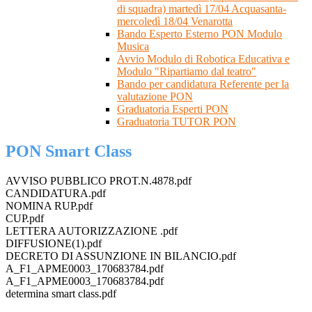
di squadra) martedì 17/04 Acquasanta-
mercoledì 18/04 Venarotta
Bando Esperto Esterno PON Modulo
Musica
Avvio Modulo di Robotica Educativa e
Modulo "Ripartiamo dal teatro"
Bando per candidatura Referente per la
valutazione PON
Graduatoria Esperti PON
Graduatoria TUTOR PON
PON Smart Class
AVVISO PUBBLICO PROT.N.4878.pdf
CANDIDATURA.pdf
NOMINA RUP.pdf
CUP.pdf
LETTERA AUTORIZZAZIONE .pdf
DIFFUSIONE(1).pdf
DECRETO DI ASSUNZIONE IN BILANCIO.pdf
A_F1_APME0003_170683784.pdf
A_F1_APME0003_170683784.pdf
determina smart class.pdf