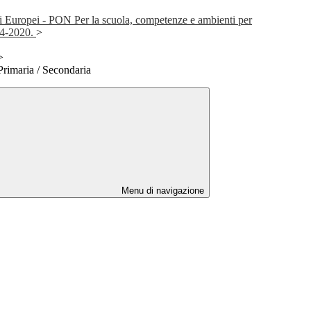
i Europei - PON Per la scuola, competenze e ambienti per
14-2020.
>
>
 Primaria / Secondaria
Menu di navigazione