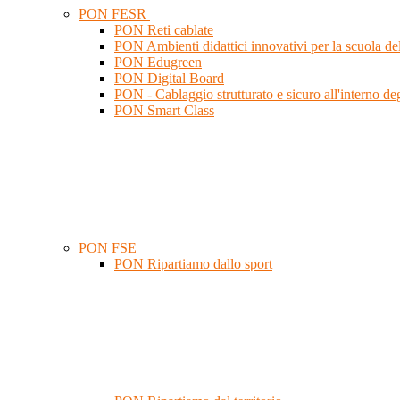
PON FESR
PON Reti cablate
PON Ambienti didattici innovativi per la scuola del
PON Edugreen
PON Digital Board
PON - Cablaggio strutturato e sicuro all'interno degl
PON Smart Class
PON FSE
PON Ripartiamo dallo sport