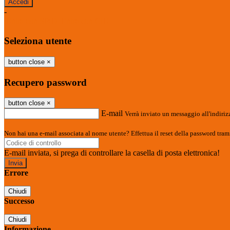
-
Entra con SPID
Entra con CIE
Seleziona utente
button close
×
Recupero password
button close
×
E-mail
Verrà inviato un messaggio all'indirizz
Non hai una e-mail associata al nome utente? Effettua il reset della password tram
E-mail inviata, si prega di controllare la casella di posta elettronica!
Errore
Chiudi
Successo
Chiudi
Informazione