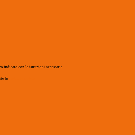
o indicato con le istruzioni necessarie.
ite la
Login Spaggiari