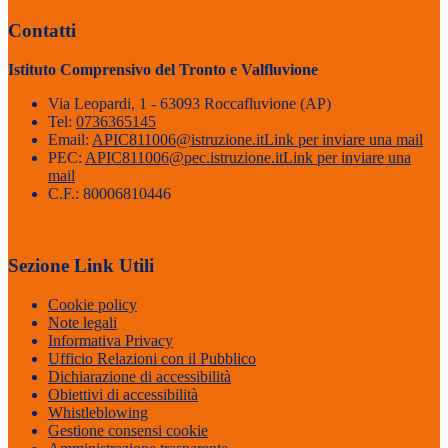
Contatti
Istituto Comprensivo del Tronto e Valfluvione
Via Leopardi, 1 - 63093 Roccafluvione (AP)
Tel:
0736365145
Email:
APIC811006@istruzione.it
Link per inviare una mail
PEC:
APIC811006@pec.istruzione.it
Link per inviare una
mail
C.F.: 80006810446
Sezione Link Utili
Cookie policy
Note legali
Informativa Privacy
Ufficio Relazioni con il Pubblico
Dichiarazione di accessibilità
Obiettivi di accessibilità
Whistleblowing
Gestione consensi cookie