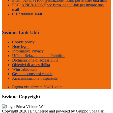
Email:
APIC811006@istruzione.it
Link per inviare una mail
PEC:
APIC811006@pec.istruzione.it
Link per inviare una
mail
C.F.: 80006810446
Sezione Link Utili
Cookie policy
Note legali
Informativa Privacy
Ufficio Relazioni con il Pubblico
Dichiarazione di accessibilità
Obiettivi di accessibilità
Whistleblowing
Gestione consensi cookie
Amministrazione trasparente
Pagina visualizzata
50401
volte
Sezione Copyright
Copyright 2026 | Engineered and powered by Gruppo Spaggiari