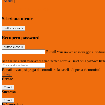
-
Entra con SPID
Entra con CIE
Seleziona utente
button close
×
Recupero password
button close
×
E-mail
Verrà inviato un messaggio all'indirizz
Non hai una e-mail associata al nome utente? Effettua il reset della password tram
E-mail inviata, si prega di controllare la casella di posta elettronica!
Errore
Chiudi
Successo
Chiudi
Informazione