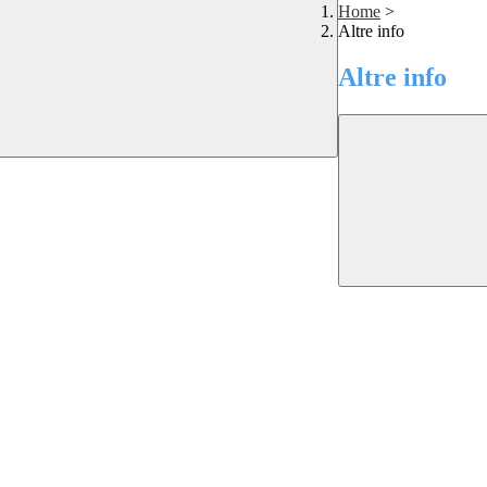
Home
>
Altre info
Altre info