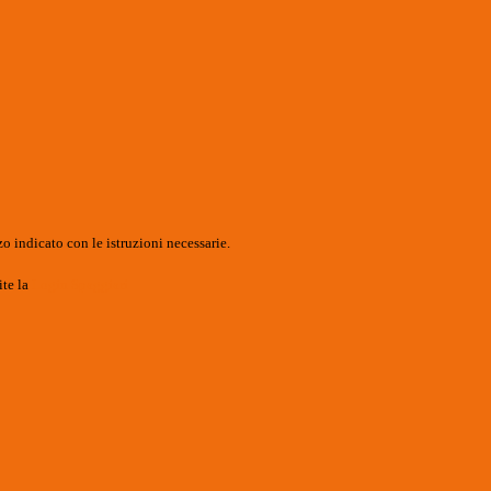
o indicato con le istruzioni necessarie.
ite la
Login Spaggiari