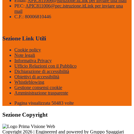
Email:
APIC811006@istruzione.it
Link per inviare una mail
PEC:
APIC811006@pec.istruzione.it
Link per inviare una
mail
C.F.: 80006810446
Sezione Link Utili
Cookie policy
Note legali
Informativa Privacy
Ufficio Relazioni con il Pubblico
Dichiarazione di accessibilità
Obiettivi di accessibilità
Whistleblowing
Gestione consensi cookie
Amministrazione trasparente
Pagina visualizzata
50483
volte
Sezione Copyright
Copyright 2026 | Engineered and powered by Gruppo Spaggiari