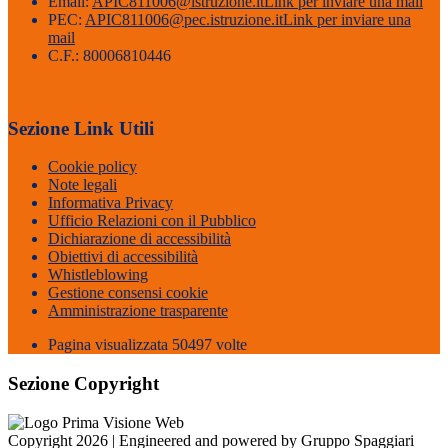
Email:
APIC811006@istruzione.it
Link per inviare una mail
PEC:
APIC811006@pec.istruzione.it
Link per inviare una
mail
C.F.: 80006810446
Sezione Link Utili
Cookie policy
Note legali
Informativa Privacy
Ufficio Relazioni con il Pubblico
Dichiarazione di accessibilità
Obiettivi di accessibilità
Whistleblowing
Gestione consensi cookie
Amministrazione trasparente
Pagina visualizzata
50497
volte
Sezione Copyright
Copyright 2026 | Engineered and powered by Gruppo Spaggiari