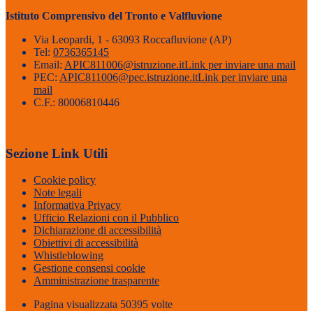
Istituto Comprensivo del Tronto e Valfluvione
Via Leopardi, 1 - 63093 Roccafluvione (AP)
Tel:
0736365145
Email:
APIC811006@istruzione.it
Link per inviare una mail
PEC:
APIC811006@pec.istruzione.it
Link per inviare una
mail
C.F.: 80006810446
Sezione Link Utili
Cookie policy
Note legali
Informativa Privacy
Ufficio Relazioni con il Pubblico
Dichiarazione di accessibilità
Obiettivi di accessibilità
Whistleblowing
Gestione consensi cookie
Amministrazione trasparente
Pagina visualizzata
50395
volte