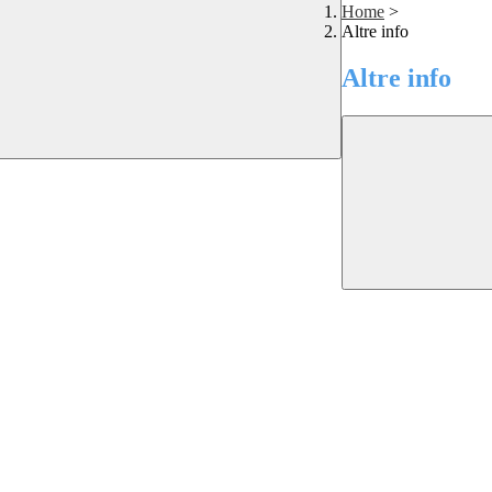
Home
>
Altre info
Altre info