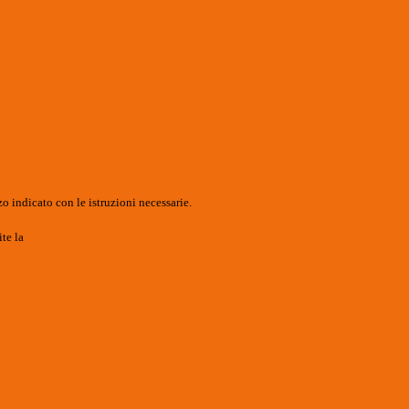
o indicato con le istruzioni necessarie.
ite la
Login Spaggiari