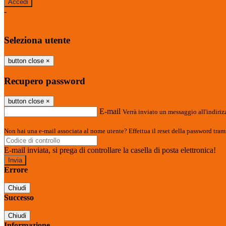
-
Entra con SPID
Entra con CIE
Seleziona utente
button close
×
Recupero password
button close
×
E-mail
Verrà inviato un messaggio all'indirizz
Non hai una e-mail associata al nome utente? Effettua il reset della password tram
E-mail inviata, si prega di controllare la casella di posta elettronica!
Errore
Chiudi
Successo
Chiudi
Informazione