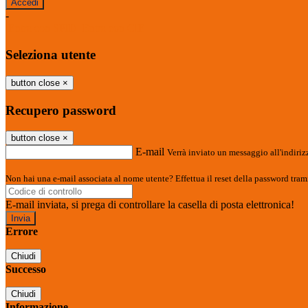
-
Entra con SPID
Entra con CIE
Seleziona utente
button close
×
Recupero password
button close
×
E-mail
Verrà inviato un messaggio all'indirizz
Non hai una e-mail associata al nome utente? Effettua il reset della password tram
E-mail inviata, si prega di controllare la casella di posta elettronica!
Errore
Chiudi
Successo
Chiudi
Informazione