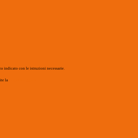
o indicato con le istruzioni necessarie.
ite la
Login Spaggiari