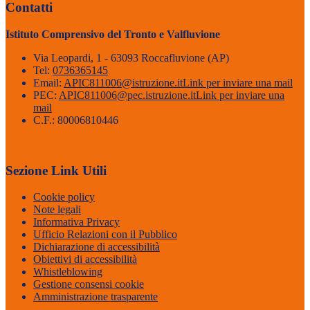
Contatti
Istituto Comprensivo del Tronto e Valfluvione
Via Leopardi, 1 - 63093 Roccafluvione (AP)
Tel:
0736365145
Email:
APIC811006@istruzione.it
Link per inviare una mail
PEC:
APIC811006@pec.istruzione.it
Link per inviare una
mail
C.F.: 80006810446
Sezione Link Utili
Cookie policy
Note legali
Informativa Privacy
Ufficio Relazioni con il Pubblico
Dichiarazione di accessibilità
Obiettivi di accessibilità
Whistleblowing
Gestione consensi cookie
Amministrazione trasparente