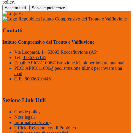
policy.
Accetta tutti
Salva le preferenze
Istituto Comprensivo del Tronto e Valfluvione
Contatti
Istituto Comprensivo del Tronto e Valfluvione
Via Leopardi, 1 - 63093 Roccafluvione (AP)
Tel:
0736365145
Email:
APIC811006@istruzione.it
Link per inviare una mail
PEC:
APIC811006@pec.istruzione.it
Link per inviare una
mail
C.F.: 80006810446
Sezione Link Utili
Cookie policy
Note legali
Informativa Privacy
Ufficio Relazioni con il Pubblico