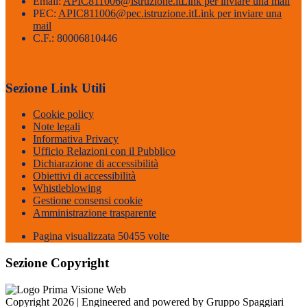
Email:
APIC811006@istruzione.it
Link per inviare una mail
PEC:
APIC811006@pec.istruzione.it
Link per inviare una
mail
C.F.: 80006810446
Sezione Link Utili
Cookie policy
Note legali
Informativa Privacy
Ufficio Relazioni con il Pubblico
Dichiarazione di accessibilità
Obiettivi di accessibilità
Whistleblowing
Gestione consensi cookie
Amministrazione trasparente
Pagina visualizzata
50455
volte
Sezione Copyright
Copyright 2026 | Engineered and powered by Gruppo Spaggiari