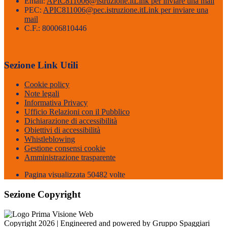
Email:
APIC811006@istruzione.it
Link per inviare una mail
PEC:
APIC811006@pec.istruzione.it
Link per inviare una
mail
C.F.: 80006810446
Sezione Link Utili
Cookie policy
Note legali
Informativa Privacy
Ufficio Relazioni con il Pubblico
Dichiarazione di accessibilità
Obiettivi di accessibilità
Whistleblowing
Gestione consensi cookie
Amministrazione trasparente
Pagina visualizzata
50482
volte
Sezione Copyright
Copyright 2026 | Engineered and powered by Gruppo Spaggiari