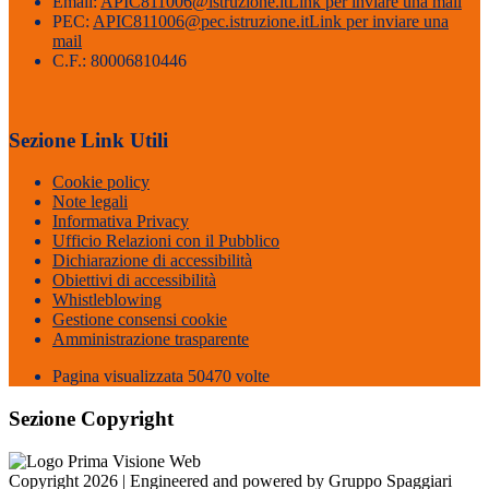
Email:
APIC811006@istruzione.it
Link per inviare una mail
PEC:
APIC811006@pec.istruzione.it
Link per inviare una
mail
C.F.: 80006810446
Sezione Link Utili
Cookie policy
Note legali
Informativa Privacy
Ufficio Relazioni con il Pubblico
Dichiarazione di accessibilità
Obiettivi di accessibilità
Whistleblowing
Gestione consensi cookie
Amministrazione trasparente
Pagina visualizzata
50470
volte
Sezione Copyright
Copyright 2026 | Engineered and powered by Gruppo Spaggiari