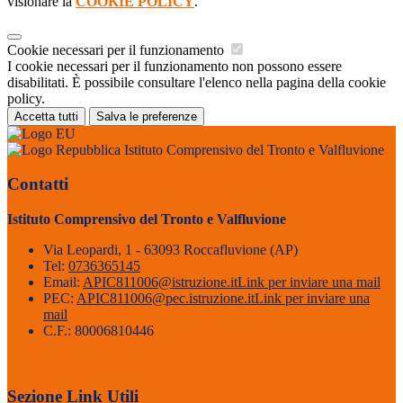
visionare la
COOKIE POLICY
.
Cookie necessari per il funzionamento
I cookie necessari per il funzionamento non possono essere
disabilitati. È possibile consultare l'elenco nella pagina della cookie
policy.
Accetta tutti
Salva le preferenze
Istituto Comprensivo del Tronto e Valfluvione
Contatti
Istituto Comprensivo del Tronto e Valfluvione
Via Leopardi, 1 - 63093 Roccafluvione (AP)
Tel:
0736365145
Email:
APIC811006@istruzione.it
Link per inviare una mail
PEC:
APIC811006@pec.istruzione.it
Link per inviare una
mail
C.F.: 80006810446
Sezione Link Utili