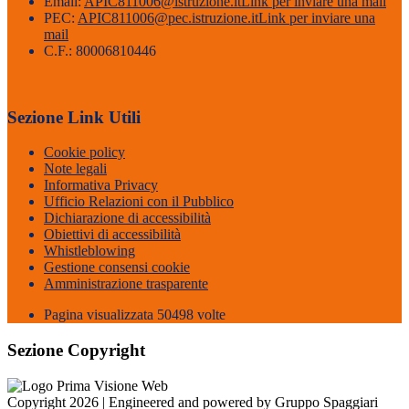
Email:
APIC811006@istruzione.it
Link per inviare una mail
PEC:
APIC811006@pec.istruzione.it
Link per inviare una
mail
C.F.: 80006810446
Sezione Link Utili
Cookie policy
Note legali
Informativa Privacy
Ufficio Relazioni con il Pubblico
Dichiarazione di accessibilità
Obiettivi di accessibilità
Whistleblowing
Gestione consensi cookie
Amministrazione trasparente
Pagina visualizzata
50498
volte
Sezione Copyright
Copyright 2026 | Engineered and powered by Gruppo Spaggiari