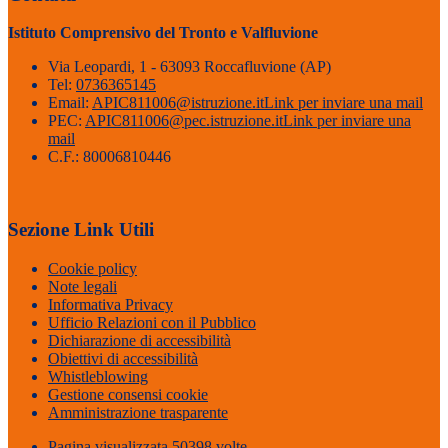
Istituto Comprensivo del Tronto e Valfluvione
Via Leopardi, 1 - 63093 Roccafluvione (AP)
Tel:
0736365145
Email:
APIC811006@istruzione.it
Link per inviare una mail
PEC:
APIC811006@pec.istruzione.it
Link per inviare una
mail
C.F.: 80006810446
Sezione Link Utili
Cookie policy
Note legali
Informativa Privacy
Ufficio Relazioni con il Pubblico
Dichiarazione di accessibilità
Obiettivi di accessibilità
Whistleblowing
Gestione consensi cookie
Amministrazione trasparente
Pagina visualizzata
50398
volte